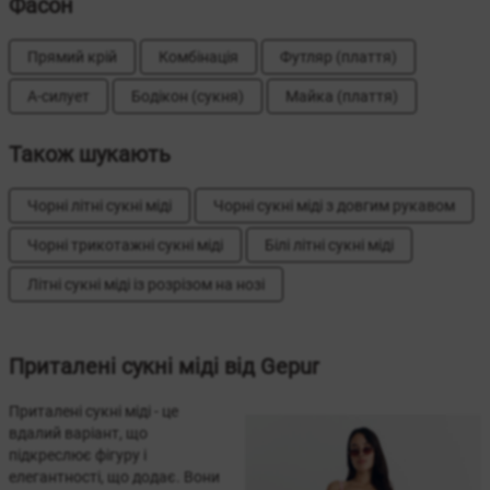
Фасон
Прямий крій
Комбінація
Футляр (плаття)
А-силует
Бодікон (сукня)
Майка (плаття)
Також шукають
Чорні літні сукні міді
Чорні сукні міді з довгим рукавом
Чорні трикотажні сукні міді
Білі літні сукні міді
Літні сукні міді із розрізом на нозі
Приталені сукні міді від Gepur
Приталені сукні міді - це
вдалий варіант, що
підкреслює фігуру і
елегантності, що додає. Вони