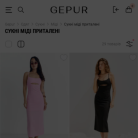
Сукні міді приталені купити в інтернет-магазині GEPUR
0
Gepur
Одяг
Сукні
Міді
Сукні міді приталені
СУКНІ МІДІ ПРИТАЛЕНІ
29 товарів