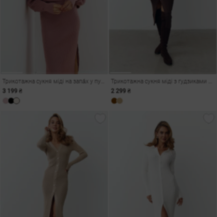
Трикотажна сукня міді на запа́х у пудровому відтінку
Трикотажна сукня міді з гудзиками у шоколадному відтінку
3 199 ₴
2 299 ₴