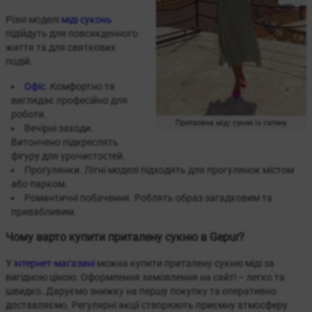
Різні моделі
міді суконь
підійдуть для повсякденного
життя та для святкових
подій.
Офіс
. Комфортно та
виглядає професійно для
роботи.
Приталена міді сукня із сатину
Вечірні заходи.
Витончено підкреслять
фігуру для урочистостей.
Прогулянки. Літні моделі підходять для прогулянок містом
або парком.
Романтичні побачення. Роблять образ загадковим та
привабливим.
Чому варто купити приталену сукню в Gepur?
У
інтернет-магазині
можна купити приталену сукню міді за
вигідною ціною. Оформлення замовлення на сайті – легко та
швидко. Даруємо знижку на першу покупку та оперативно
доставляємо. Регулярні акції створюють приємну атмосферу