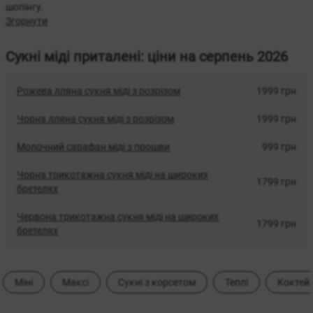
шопінгу.
Згорнути
Сукні міді приталені: ціни на серпень 2026
Рожева лляна сукня міді з розрізом
1999 грн
Чорна лляна сукня міді з розрізом
1999 грн
Молочний сарафан міді з прошви
999 грн
Чорна трикотажна сукня міді на широких
1799 грн
бретелях
Червона трикотажна сукня міді на широких
1799 грн
бретелях
Міні
Максі
Сукні з корсетом
Теплі
Коктей