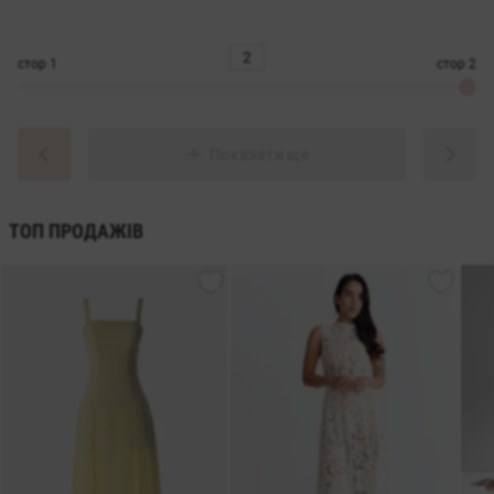
стор
1
стор
2
Показати ще
ТОП ПРОДАЖІВ