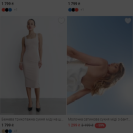
1 799 ₴
1 799 ₴
+1
+1
Бежева трикотажна сукня міді на широких бретелях
Молочна сатинова сукня міді з бантом
1 799 ₴
1 299 ₴
3 199 ₴
- 59%
+1