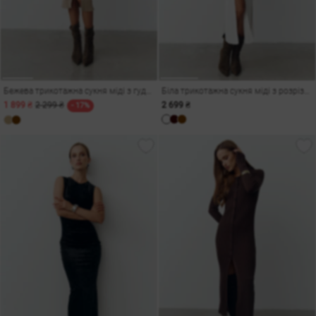
Бежева трикотажна сукня міді з гудзиками
Біла трикотажна сукня міді з розрізами
1 899 ₴
2 299 ₴
2 699 ₴
- 17%