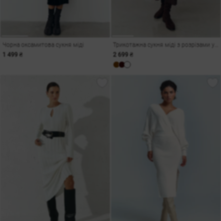
Чорна оксамитова сукня міді
Трикотажна сукня міді з розрізами у шоколадному відтінку
1 499 ₴
2 699 ₴