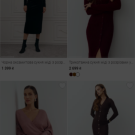
Чорна оксамитова сукня міді з розрізом
Трикотажна сукня міді з розрізами у бордовому відтінку
1 399 ₴
2 699 ₴