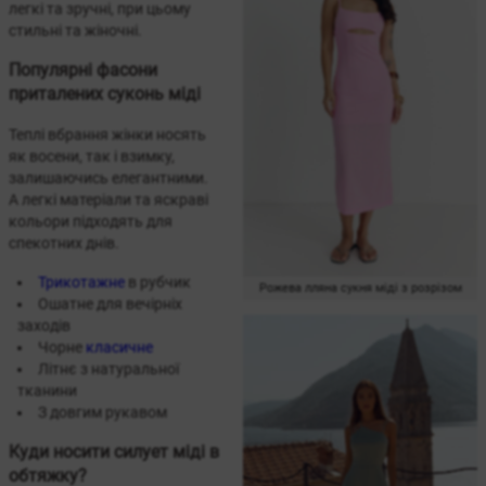
легкі та зручні, при цьому
стильні та жіночні.
Популярні фасони
приталених суконь міді
Теплі вбрання жінки носять
як восени, так і взимку,
залишаючись елегантними.
А легкі матеріали та яскраві
кольори підходять для
спекотних днів.
Трикотажне
в рубчик
Рожева лляна сукня міді з розрізом
Ошатне для вечірніх
заходів
Чорне
класичне
Літнє з натуральної
тканини
З довгим рукавом
Куди носити силует міді в
обтяжку?