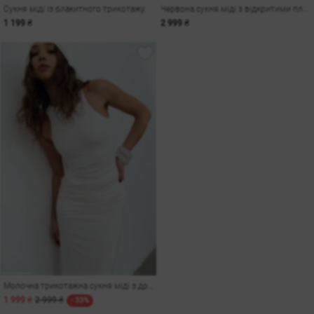
Сукня міді із блакитного трикотажу
Червона сукня міді з відкритими плечима
1 199 ₴
2 999 ₴
Молочна трикотажна сукня міді з драпіруванням
1 999 ₴
2 999 ₴
- 33%