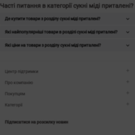
Часті питання в категорії сукні міді приталені?
Де купити товари з розділу сукні міді приталені?
Які найпопулярніші товари в розділі сукні міді приталені?
Які ціни на товари з розділу сукні міді приталені?
Центр підтримки
Viber
Про компанію
Telegram
Передзвоніть мені
Про бренд
Покупцям
Контакти
Sisters Club
Магазини
Доставка
Категорії
Блог
Оплата
Вибір розміру
Новинки
Обмін та повернення
Сукні
Підписатися на розсилку новин
Сертифікати
Верхній одяг
Корсети