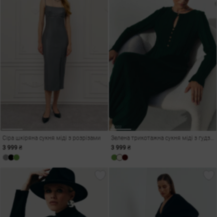
Сіра шкіряна сукня міді з розрізами
Зелена трикотажна сукня міді з гудзиками
3 999 ₴
3 999 ₴