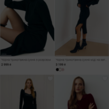
Чорна трикотажна сукня з розрізом
Чорна трикотажна сукня міді на запа́х
2 999 ₴
3 199 ₴