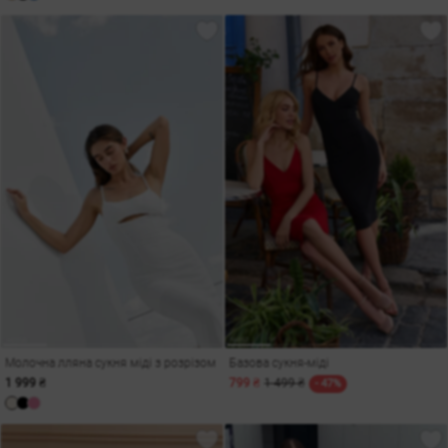
Молочна лляна сукня міді з розрізом
Базова сукня-міді
1 999 ₴
799 ₴
1 499 ₴
- 47%