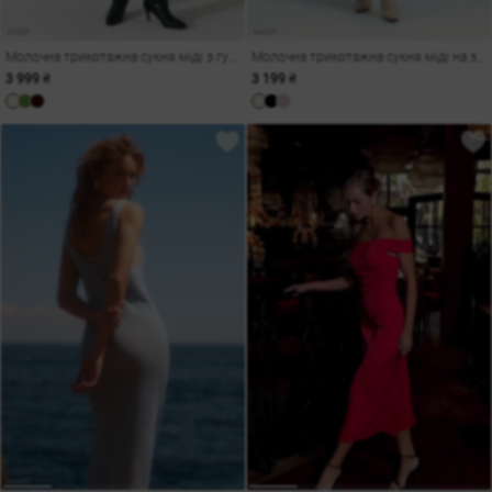
Молочна трикотажна сукня міді з гудзиками
Молочна трикотажна сукня міді на запа́х
3 999 ₴
3 199 ₴