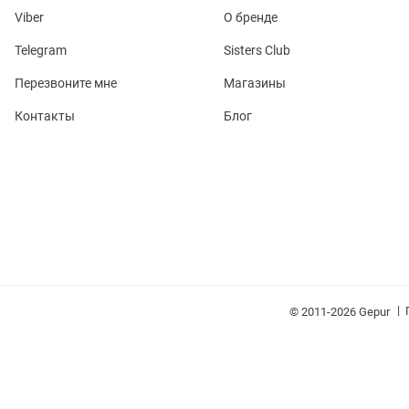
Viber
О бренде
Telegram
Sisters Club
Перезвоните мне
Магазины
обелье
Контакты
Блог
витеры
ия
Косметика
Очки
Платки
Панамы
|
© 2011-2026 Gepur