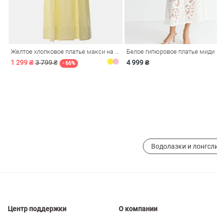
ечерние
Сарафаны
На
ные
ки
Желтое хлопковое платье макси на бретелях
Белое гипюровое платье миди
1 299 ₴
3 799 ₴
4 999 ₴
- 66%
Водолазки и лонгсл
си
Кожаные
Центр поддержки
О компании