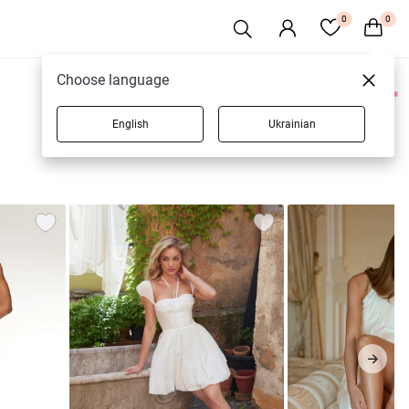
0
0
Choose language
0 товаров
English
Ukrainian