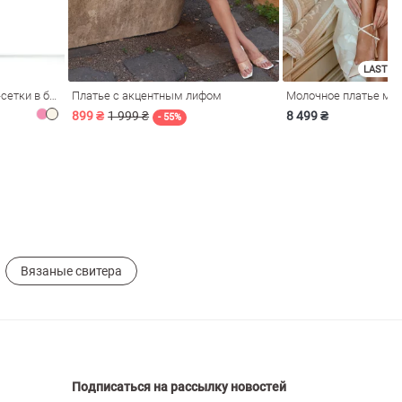
LAST SI
Розовое платье из стрейч-сетки в бельевом стиле
Платье с акцентным лифом
899 ₴
1 999 ₴
8 499 ₴
- 55%
Вязаные свитера
Подписаться на рассылку новостей