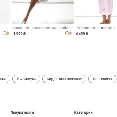
Молочное шелковое платье-комбинация Душа
1 999 ₴
4 499 ₴
ивы
Джемперы
Кардиганы вязаные
Лонгсливы
Покупателям
Категории