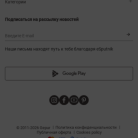
Магазины
Доставка
Категории
Блог
Оплата
Выбор размера
Новинки
Обмен и возврат
Платья
Подписаться на рассылку новостей
Сертификаты
Верхняя одежда
Корсеты
BLACK FRIDAY
Введите E-mail
Наши письма находят путь к тебе благодаря eSputnik
амы
|
|
Политика конфиденциальности
© 2011-2026 Gepur
|
Публичная оферта
Cookies policy