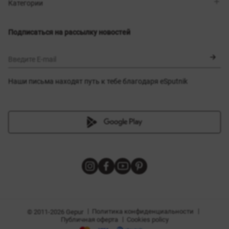
Магазины
Доставка
Категории
Блог
Оплата
Выбор размера
Новинки
Обмен и возврат
Платья
Подписаться на рассылку новостей
Сертификаты
Верхняя одежда
Корсеты
BLACK FRIDAY
Введите E-mail
Наши письма находят путь к тебе благодаря eSputnik
амы
|
|
Политика конфиденциальности
© 2011-2026 Gepur
|
Публичная оферта
Cookies policy