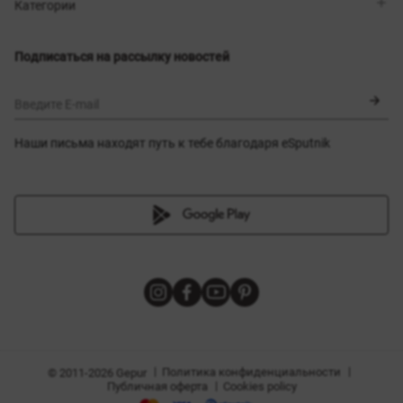
Магазины
Доставка
Категории
Блог
Оплата
Выбор размера
Новинки
Обмен и возврат
Платья
Подписаться на рассылку новостей
Сертификаты
Верхняя одежда
Корсеты
BLACK FRIDAY
Введите E-mail
Наши письма находят путь к тебе благодаря eSputnik
амы
|
|
Политика конфиденциальности
© 2011-2026 Gepur
|
Публичная оферта
Cookies policy