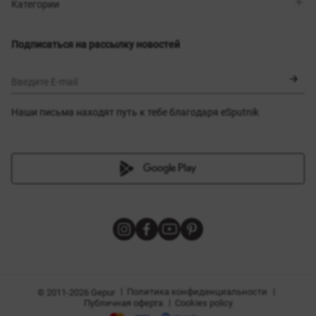
Магазины
Доставка
Категории
Блог
Оплата
Выбор размера
Новинки
Обмен и возврат
Платья
Подписаться на рассылку новостей
Сертификаты
Верхняя одежда
Корсеты
BLACK FRIDAY
Введите E-mail
Наши письма находят путь к тебе благодаря eSputnik
амы
|
|
Политика конфиденциальности
© 2011-2026 Gepur
|
Публичная оферта
Cookies policy