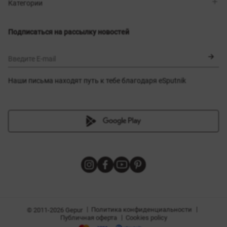
Магазины
Доставка
Категории
Блог
Оплата
Выбор размера
Новинки
Обмен и возврат
Платья
Подписаться на рассылку новостей
Сертификаты
Верхняя одежда
Корсеты
BLACK FRIDAY
Введите E-mail
Наши письма находят путь к тебе благодаря eSputnik
амы
|
|
Политика конфиденциальности
© 2011-2026 Gepur
|
Публичная оферта
Cookies policy