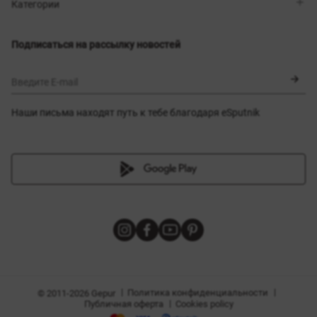
Магазины
Доставка
Категории
Блог
Оплата
Выбор размера
Новинки
Обмен и возврат
Платья
Подписаться на рассылку новостей
Сертификаты
Верхняя одежда
Корсеты
BLACK FRIDAY
Введите E-mail
Наши письма находят путь к тебе благодаря eSputnik
амы
|
|
Политика конфиденциальности
© 2011-2026 Gepur
|
Публичная оферта
Cookies policy