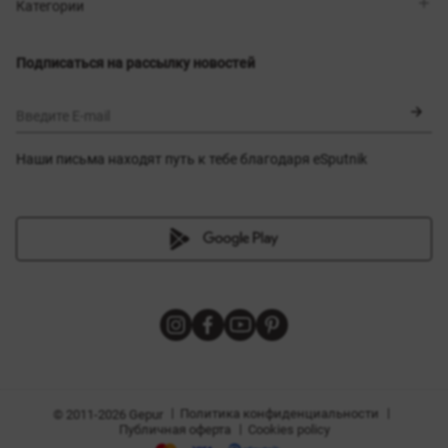
Магазины
Доставка
Категории
Блог
Оплата
Выбор размера
Новинки
Обмен и возврат
Платья
Подписаться на рассылку новостей
Сертификаты
Верхняя одежда
Корсеты
BLACK FRIDAY
Введите E-mail
Наши письма находят путь к тебе благодаря eSputnik
амы
|
|
Политика конфиденциальности
© 2011-2026 Gepur
|
Публичная оферта
Cookies policy