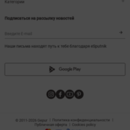
Магазины
Доставка
Категории
Блог
Оплата
Выбор размера
Новинки
Обмен и возврат
Платья
Подписаться на рассылку новостей
Сертификаты
Верхняя одежда
Корсеты
BLACK FRIDAY
Введите E-mail
Наши письма находят путь к тебе благодаря eSputnik
амы
|
|
Политика конфиденциальности
© 2011-2026 Gepur
|
Публичная оферта
Cookies policy