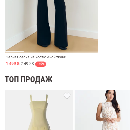
ечерние
Сарафаны
На
ные
ки
Черная баска из костюмной ткани
1 499 ₴
2 499 ₴
- 40%
ТОП ПРОДАЖ
си
Кожаные