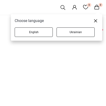
0
0
Choose language
English
Ukrainian
1 товаров