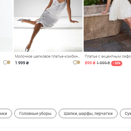
Молочное шелковое платье-комбинация Душа
Платье с акцентным лиф
1 999 ₴
899 ₴
1 999 ₴
- 55%
ынки
Головные уборы
Шапки, шарфы, перчатки
Су