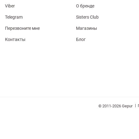
Viber
О бренде
Telegram
Sisters Club
Перезвоните мне
Магазины
Контакты
Блог
обелье
витеры
ия
Очки
Косметика
Платки
Панамы
|
© 2011-2026 Gepur