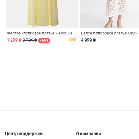
ечерние
Сарафаны
На
ные
ки
Желтое хлопковое платье макси на бретелях
Белое гипюровое платье миди
1 299 ₴
3 799 ₴
4 999 ₴
- 66%
си
Кожаные
Центр поддержки
О компании