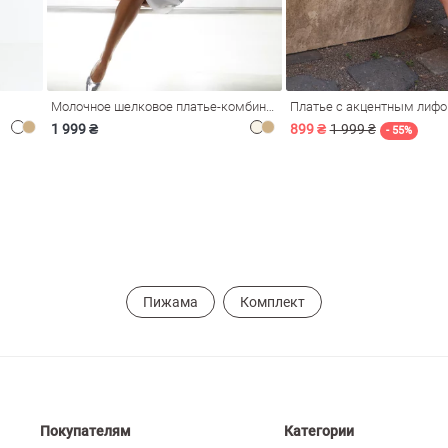
Молочное шелковое платье-комбинация Душа
Платье с акцентным лиф
1 999 ₴
899 ₴
1 999 ₴
- 55%
Пижама
Комплект
Покупателям
Категории