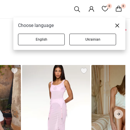
0
0
Choose language
0 товаров
English
Ukrainian