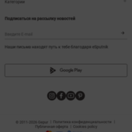
Магазины
Доставка
Категории
Блог
Оплата
Выбор размера
Новинки
Обмен и возврат
Платья
Подписаться на рассылку новостей
Сертификаты
Верхняя одежда
Корсеты
BLACK FRIDAY
Введите E-mail
Наши письма находят путь к тебе благодаря eSputnik
амы
|
|
Политика конфиденциальности
© 2011-2026 Gepur
|
Публичная оферта
Cookies policy