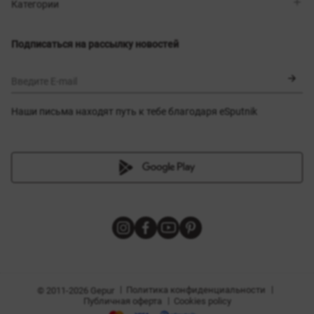
Магазины
Доставка
Категории
Блог
Оплата
Выбор размера
Новинки
Обмен и возврат
Платья
Подписаться на рассылку новостей
Сертификаты
Верхняя одежда
Корсеты
BLACK FRIDAY
Введите E-mail
Наши письма находят путь к тебе благодаря eSputnik
амы
|
|
Политика конфиденциальности
© 2011-2026 Gepur
|
Публичная оферта
Cookies policy