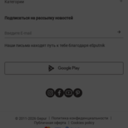
Магазины
Доставка
Категории
Блог
Оплата
Выбор размера
Новинки
Обмен и возврат
Платья
Подписаться на рассылку новостей
Сертификаты
Верхняя одежда
Корсеты
BLACK FRIDAY
Введите E-mail
Наши письма находят путь к тебе благодаря eSputnik
амы
|
|
Политика конфиденциальности
© 2011-2026 Gepur
|
Публичная оферта
Cookies policy