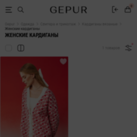
Женский кардиган купить в интернет магазине Gepur
0
Gepur
Одежда
Свитера и трикотаж
Кардиганы вязаные
Женские кардиганы
ЖЕНСКИЕ КАРДИГАНЫ
1 товаров