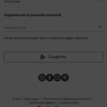
Магазины
Доставка
Категории
Блог
Оплата
Выбор размера
Новинки
Обмен и возврат
Платья
Подписаться на рассылку новостей
Сертификаты
Верхняя одежда
Корсеты
BLACK FRIDAY
Введите E-mail
Наши письма находят путь к тебе благодаря eSputnik
амы
|
|
Политика конфиденциальности
© 2011-2026 Gepur
|
Публичная оферта
Cookies policy