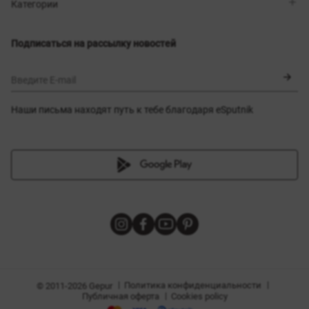
Магазины
Доставка
Категории
Блог
Оплата
Выбор размера
Новинки
Обмен и возврат
Платья
Подписаться на рассылку новостей
Сертификаты
Верхняя одежда
Корсеты
BLACK FRIDAY
Введите E-mail
Наши письма находят путь к тебе благодаря eSputnik
амы
|
|
Политика конфиденциальности
© 2011-2026 Gepur
|
Публичная оферта
Cookies policy