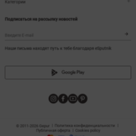
Магазины
Доставка
Категории
Блог
Оплата
Выбор размера
Новинки
Обмен и возврат
Платья
Подписаться на рассылку новостей
Сертификаты
Верхняя одежда
Корсеты
BLACK FRIDAY
Введите E-mail
Наши письма находят путь к тебе благодаря eSputnik
амы
|
|
Политика конфиденциальности
© 2011-2026 Gepur
|
Публичная оферта
Cookies policy