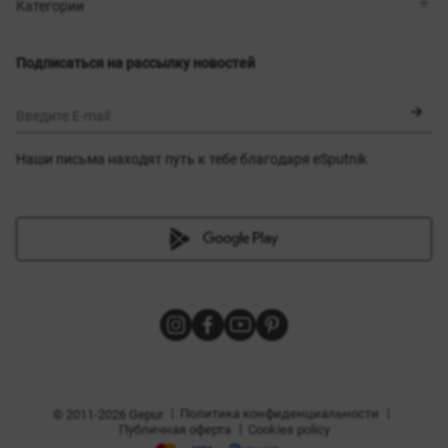
Магазины
Доставка
Категории
Блог
Оплата
Выбор размера
Новинки
Обмен и возврат
Платья
Подписаться на рассылку новостей
Сертификаты
Верхняя одежда
Корсеты
BLACK FRIDAY
Введите E-mail
Наши письма находят путь к тебе благодаря eSputnik
амы
|
|
Политика конфиденциальности
© 2011-2026 Gepur
|
Публичная оферта
Cookies policy