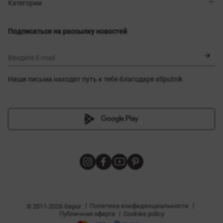
Магазины
Доставка
Категории
Блог
Оплата
Выбор размера
Новинки
Обмен и возврат
Платья
Подписаться на рассылку новостей
Сертификаты
Верхняя одежда
Корсеты
BLACK FRIDAY
Введите E-mail
Наши письма находят путь к тебе благодаря eSputnik
амы
|
|
Политика конфиденциальности
© 2011-2026 Gepur
|
Публичная оферта
Cookies policy