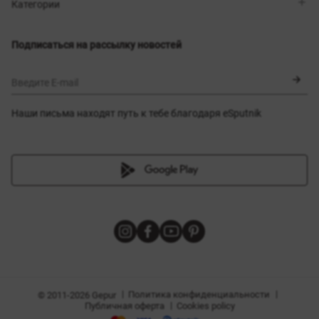
Магазины
Доставка
Категории
Блог
Оплата
Выбор размера
Новинки
Обмен и возврат
Платья
Подписаться на рассылку новостей
Сертификаты
Верхняя одежда
Корсеты
BLACK FRIDAY
Введите E-mail
Наши письма находят путь к тебе благодаря eSputnik
амы
|
|
Политика конфиденциальности
© 2011-2026 Gepur
|
Публичная оферта
Cookies policy