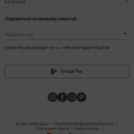
Магазины
Доставка
Категории
Блог
Оплата
Выбор размера
Новинки
Обмен и возврат
Платья
Подписаться на рассылку новостей
Сертификаты
Верхняя одежда
Корсеты
BLACK FRIDAY
Введите E-mail
Наши письма находят путь к тебе благодаря eSputnik
амы
|
|
Политика конфиденциальности
© 2011-2026 Gepur
|
Публичная оферта
Cookies policy