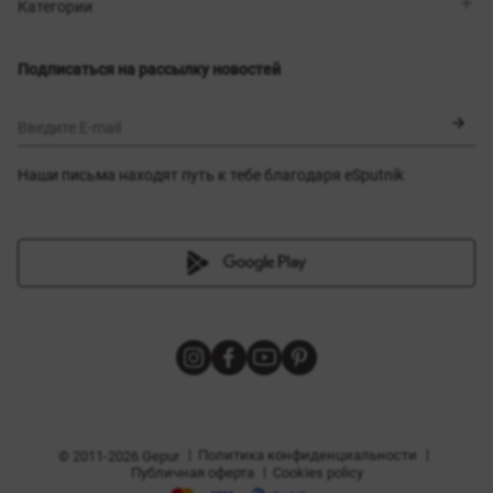
Магазины
Доставка
Категории
Блог
Оплата
Выбор размера
Новинки
Обмен и возврат
Платья
Подписаться на рассылку новостей
Сертификаты
Верхняя одежда
Корсеты
BLACK FRIDAY
Введите E-mail
Наши письма находят путь к тебе благодаря eSputnik
амы
|
|
Политика конфиденциальности
© 2011-2026 Gepur
|
Публичная оферта
Cookies policy