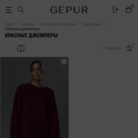
Женский красный джемпер купить в интернет магазине Gepur
0
Gepur
Одежда
Свитера и трикотаж
Джемперы
Красные джемперы
КРАСНЫЕ ДЖЕМПЕРЫ
1 товаров