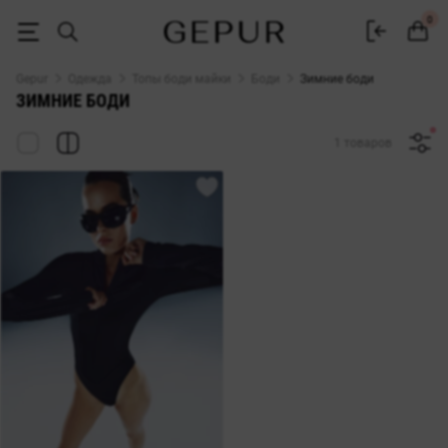
Боди зимние женские купить в интернет-магазине GEPUR
0
Gepur
Одежда
Топы боди майки
Боди
Зимние боди
ЗИМНИЕ БОДИ
1 товаров