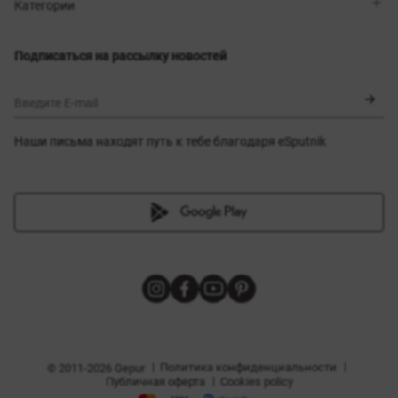
Магазины
Доставка
Категории
Блог
Оплата
Выбор размера
Новинки
Обмен и возврат
Платья
Подписаться на рассылку новостей
Сертификаты
Верхняя одежда
Корсеты
BLACK FRIDAY
Введите E-mail
Наши письма находят путь к тебе благодаря eSputnik
амы
|
|
Политика конфиденциальности
© 2011-2026 Gepur
|
Публичная оферта
Cookies policy