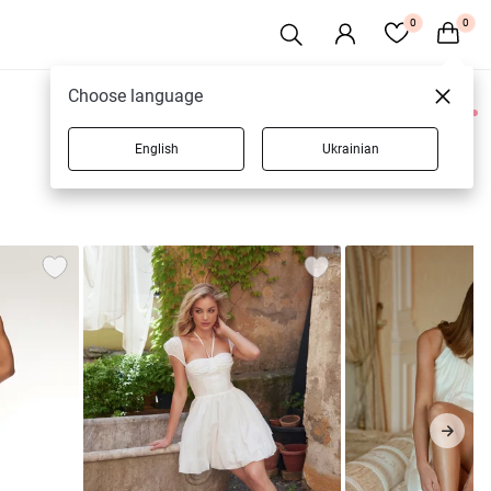
0
0
Choose language
0 товаров
English
Ukrainian