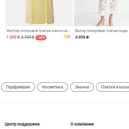
ечерние
Сарафаны
На
ные
ки
Желтое хлопковое платье макси на бретелях
Белое гипюровое платье миди
1 299 ₴
3 799 ₴
4 999 ₴
- 66%
Парфумерия
Косметика
Значки
Платки и кос
си
Кожаные
Центр поддержки
О компании