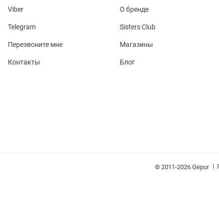
Viber
О бренде
Telegram
Sisters Club
Перезвоните мне
Магазины
обелье
Контакты
Блог
витеры
ия
Косметика
Очки
Платки
Панамы
|
© 2011-2026 Gepur