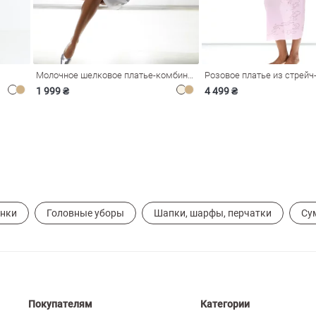
Молочное шелковое платье-комбинация Душа
1 999 ₴
4 499 ₴
ынки
Головные уборы
Шапки, шарфы, перчатки
Су
Покупателям
Категории