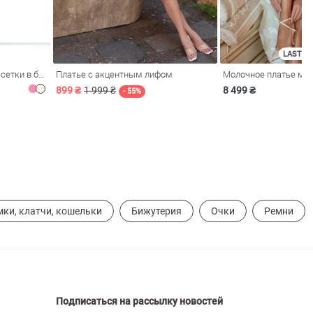
LAST SI
Розовое платье из стрейч-сетки в бельевом стиле
Платье с акцентным лифом
899 ₴
1 999 ₴
8 499 ₴
- 55%
мки, клатчи, кошельки
Бижутерия
Очки
Ремни
Подписаться на рассылку новостей