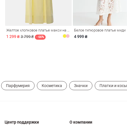
ечерние
Сарафаны
На
ные
ки
Желтое хлопковое платье макси на бретелях
Белое гипюровое платье миди
1 299 ₴
3 799 ₴
4 999 ₴
- 66%
Парфумерия
Косметика
Значки
Платки и кос
си
Кожаные
Центр поддержки
О компании