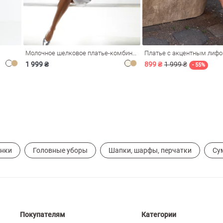
Молочное шелковое платье-комбинация Душа
Платье с акцентным лиф
1 999 ₴
899 ₴
1 999 ₴
- 55%
ынки
Головные уборы
Шапки, шарфы, перчатки
Су
Покупателям
Категории