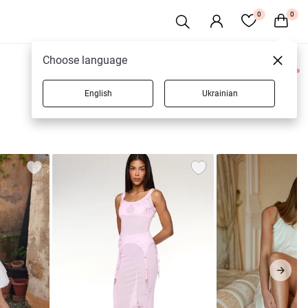
0
0
Choose language
0 товаров
English
Ukrainian