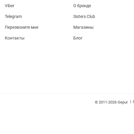
Viber
О бренде
Telegram
Sisters Club
Перезвоните мне
Магазины
Контакты
Блог
обелье
витеры
ия
Очки
Косметика
Платки
Панамы
|
© 2011-2026 Gepur