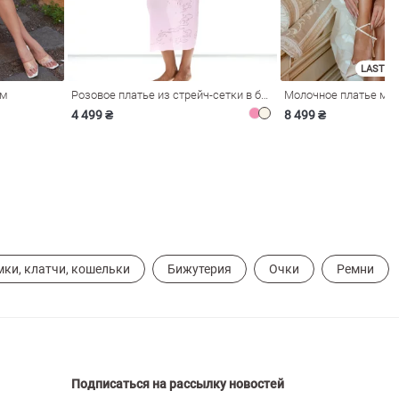
LAST SI
ом
Розовое платье из стрейч-сетки в бельевом стиле
4 499 ₴
8 499 ₴
мки, клатчи, кошельки
Бижутерия
Очки
Ремни
Подписаться на рассылку новостей