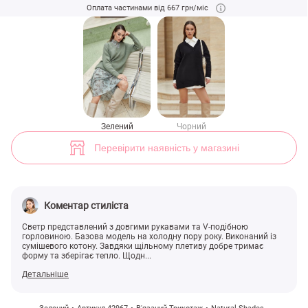
Ментоловий светр із сумішової бавовни (арт. 42967) ♡ інтернет-маг
Оплата частинами від 667 грн/міс
3
Зелений
Чорний
Перевірити наявність у магазині
Коментар стиліста
Светр представлений з довгими рукавами та V-подібною
горловиною. Базова модель на холодну пору року. Виконаний із
сумішевого котону. Завдяки щільному плетиву добре тримає
форму та зберігає тепло. Щодн...
Детальніше