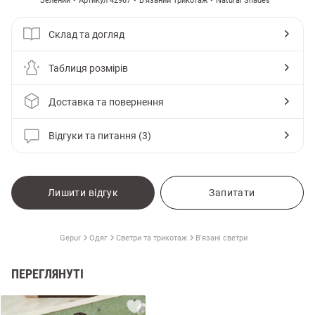
Зелений
Артикул 42967
В'язаний Трикотаж
Natural Shades
Склад та догляд
Таблиця розмірів
Доставка та повернення
Відгуки та питання (3)
Лишити відгук
Запитати
Gepur
Одяг
Светри та трикотаж
В'язані светри
ПЕРЕГЛЯНУТІ