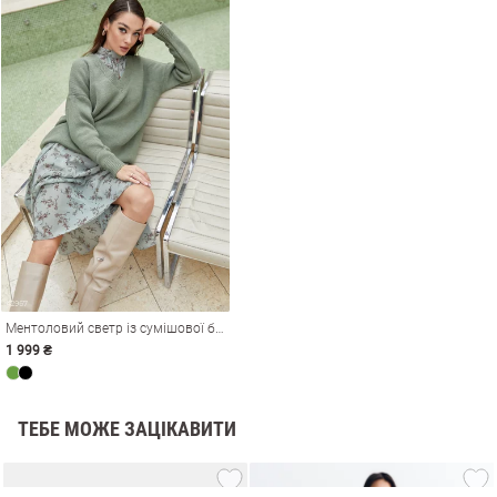
Ментоловий светр із сумішової бавовни
1 999 ₴
и
ТЕБЕ МОЖЕ ЗАЦІКАВИТИ