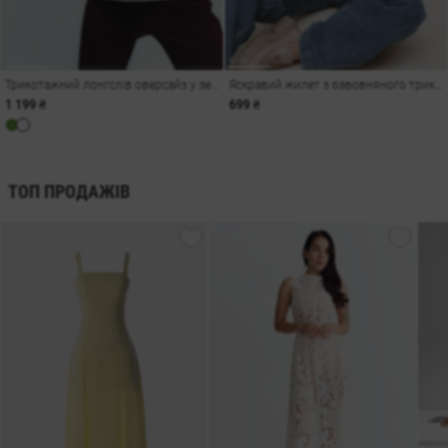
Трикотажний лонгслів оверсайз у зелену смужку
Яскравий жилет з бавовняного трикотажу
1 199 ₴
699 ₴
ТОП ПРОДАЖІВ