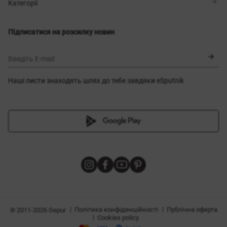
Магазини
Доставка
Категорії
Блог
Оплата
Вибір розміру
Новинки
Обмін та повернення
Сукні
Підписатися на розсилку новин
Сертифікати
Верхній одяг
Корсети
BLACK FRIDAY
Введіть E-mail
Наші листи знаходять шлях до тебе завдяки eSputnik
и
|
|
Політика конфіденційності
Публічна оферта
© 2011-2026 Gepur
|
Cookies policy