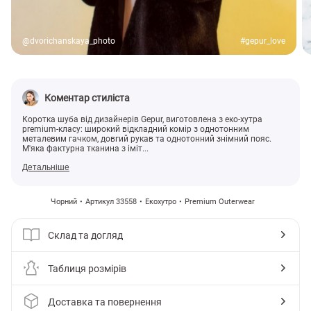
@dvorichanskaya_photo
#gepur_love
Коментар стиліста
Коротка шуба від дизайнерів Gepur, виготовлена з еко-хутра
premium-класу: широкий відкладний комір з однотонним
металевим гачком, довгий рукав та однотонний знімний пояс.
М'яка фактурна тканина з іміт...
Детальніше
Чорний
Артикул 33558
Екохутро
Premium Outerwear
Склад та догляд
Таблиця розмірів
Доставка та повернення