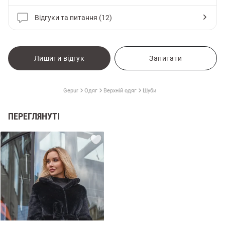
Відгуки та питання (12)
Лишити відгук
Запитати
Gepur
Одяг
Верхній одяг
Шуби
ПЕРЕГЛЯНУТІ
и