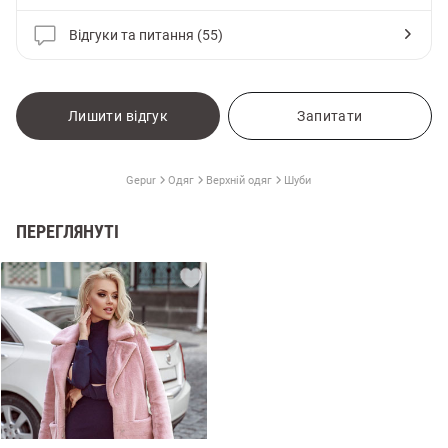
Відгуки та питання (55)
Лишити відгук
Запитати
Gepur
Одяг
Верхній одяг
Шуби
ПЕРЕГЛЯНУТІ
и