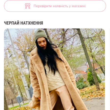
Шуба зі штучного хутра (арт. 28719) ♡ інтернет-магазин Gepur
55
Перевірити наявність у магазині
ЧЕРПАЙ НАТХНЕННЯ