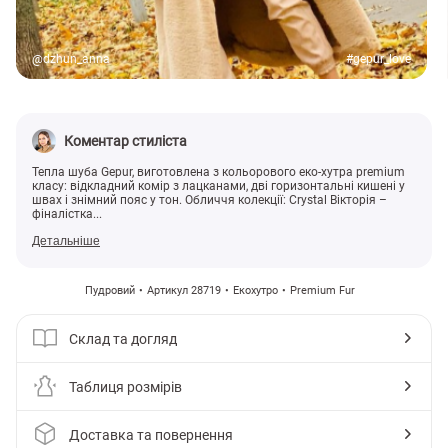
@dzhun_anna
#gepur_love
Коментар стиліста
Тепла шуба Gepur, виготовлена з кольорового еко-хутра premium
класу: відкладний комір з лацканами, дві горизонтальні кишені у
швах і знімний пояс у тон. Обличчя колекції: Сrystal Вікторія –
фіналістка...
Детальніше
Пудровий
Артикул 28719
Екохутро
Premium Fur
Склад та догляд
Таблиця розмірів
Доставка та повернення