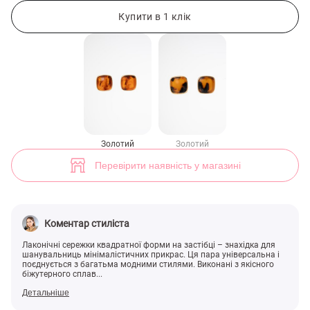
Золотисті сережки квадратної форми (арт. 49471) ♡ інтернет-магаз
Купити в 1 клік
Золотий
Золотий
Перевірити наявність у магазині
Коментар стиліста
Лаконічні сережки квадратної форми на застібці – знахідка для
шанувальниць мінімалістичних прикрас. Ця пара універсальна і
поєднується з багатьма модними стилями. Виконані з якісного
біжутерного сплав...
Детальніше