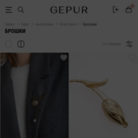
Брошки - купити Брошки в Києві та Україні | ціни від Gepur
0
Gepur
Одяг
Аксесуари
Біжутерія
Брошки
БРОШКИ
14 товарів