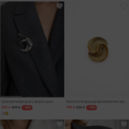
Срібляста брошка у формі руки
Золотиста брошка асиметричної форми
299 ₴
499 ₴
199 ₴
299 ₴
- 40%
- 33%