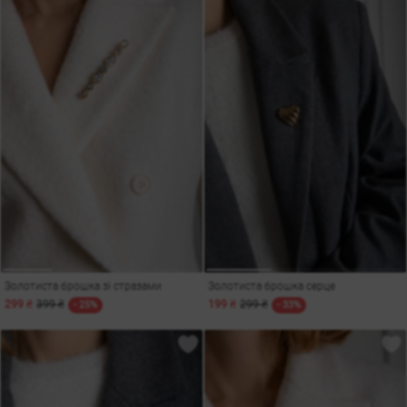
Золотиста брошка зі стразами
Золотиста брошка серце
299 ₴
399 ₴
199 ₴
299 ₴
- 25%
- 33%