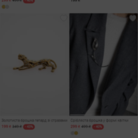
299 ₴
499 ₴
199 ₴
- 40%
Золотиста брошка гепард зі стразами
Срібляста брошка у формі квітки
199 ₴
349 ₴
299 ₴
499 ₴
- 43%
- 40%