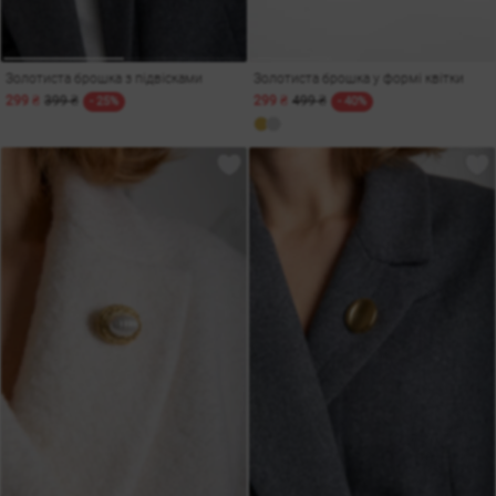
Золотиста брошка з підвісками
Золотиста брошка у формі квітки
299 ₴
399 ₴
299 ₴
499 ₴
- 25%
- 40%