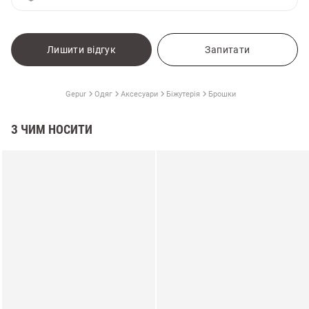
Лишити відгук
Запитати
Gepur
Одяг
Аксесуари
Біжутерія
Брошки
З ЧИМ НОСИТИ