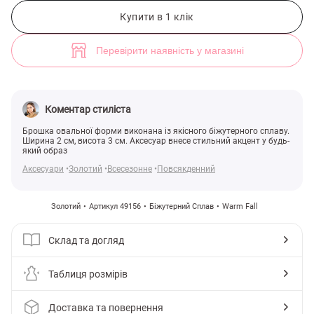
Золотиста брошка овальної форми зі стразами (арт. 49156) ♡ інтер
Купити в 1 клік
Перевірити наявність у магазині
Коментар стиліста
Брошка овальної форми виконана із якісного біжутерного сплаву.
Ширина 2 см, висота 3 см. Аксесуар внесе стильний акцент у будь-
який образ
Аксесуари
Золотий
Всесезонне
Повсякденний
Золотий
Артикул 49156
Біжутерний Сплав
Warm Fall
Склад та догляд
Таблиця розмірів
Доставка та повернення