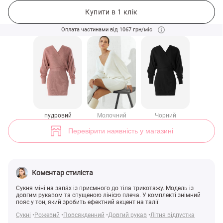
Трикотажна сукня міні на запа́х у пудровому відтінку (арт. 44627) ♡
4
Купити в 1 клік
Оплата частинами від 1067 грн/міс
пудровий
Молочний
Чорний
Перевірити наявність у магазині
Коментар стиліста
Сукня міні на запа́х із приємного до тіла трикотажу. Модель із
довгим рукавом та спущеною лінією плеча. У комплекті знімний
пояс у тон, який зробить ефектний акцент на талії
Сукні
Рожевий
Повсякденний
Довгий рукав
Літня відпустка