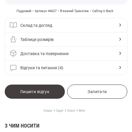
Пудровий
Артикул 44627
В'язаний Трикотаж
Calling U Back
Склад та догляд
Таблиця розмірів
Доставка та повернення
Відгуки та питання (4)
Лишити відгук
Запитати
Gepur
Одяг
Сукні
Міні
З ЧИМ НОСИТИ