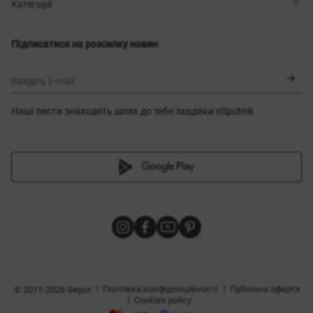
Магазини
Доставка
Категорії
Блог
Оплата
Вибір розміру
Новинки
Обмін та повернення
Сукні
Підписатися на розсилку новин
Сертифікати
Верхній одяг
Корсети
BLACK FRIDAY
Введіть E-mail
Наші листи знаходять шлях до тебе завдяки eSputnik
и
|
|
Політика конфіденційності
Публічна оферта
© 2011-2026 Gepur
|
Cookies policy