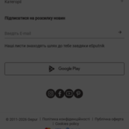
Магазини
Доставка
Категорії
Блог
Оплата
Вибір розміру
Новинки
Обмін та повернення
Сукні
Підписатися на розсилку новин
Сертифікати
Верхній одяг
Корсети
BLACK FRIDAY
Введіть E-mail
Наші листи знаходять шлях до тебе завдяки eSputnik
и
|
|
Політика конфіденційності
Публічна оферта
© 2011-2026 Gepur
|
Cookies policy