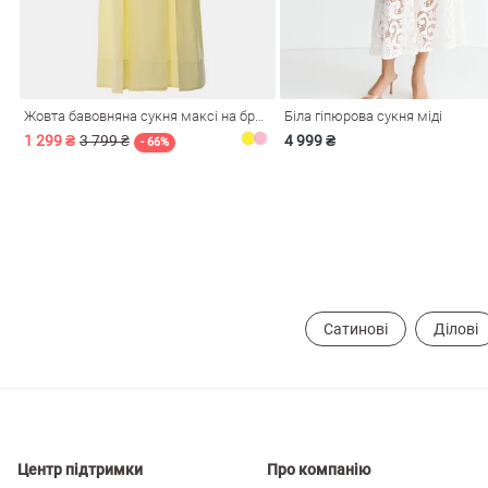
і
Сарафани
На
и
Жовта бавовняна сукня максі на бретелях
Біла гіпюрова сукня міді
1 299 ₴
3 799 ₴
4 999 ₴
- 66%
Сатинові
Ділові
ні
Центр підтримки
Про компанію