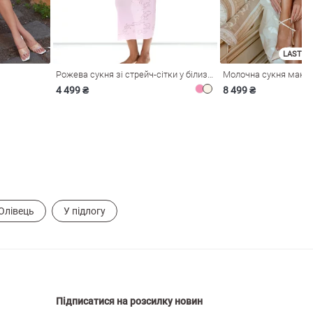
LAST SI
Рожева сукня зі стрейч-сітки у білизняному стилі
4 499 ₴
8 499 ₴
Олівець
У підлогу
Підписатися на розсилку новин