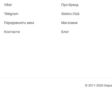
Viber
Про бренд
Telegram
Sisters Club
Передзвоніть мені
Магазини
Контакти
Блог
лизна
три
уляри
Косметика
Хустки
Панами
© 2011-2026 Gepu
ки