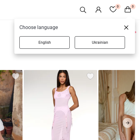
0
0
Choose language
0 товарів
English
Ukrainian