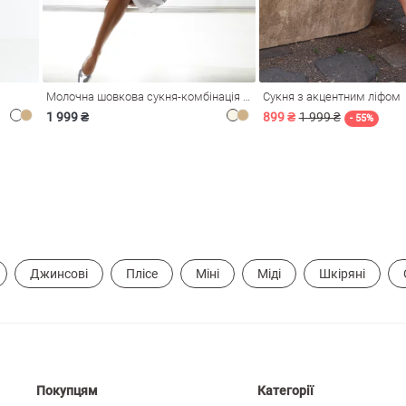
Молочна шовкова сукня-комбінація Душа
Сукня з акцентним ліфом
1 999 ₴
899 ₴
1 999 ₴
- 55%
Джинсові
Плісе
Міні
Міді
Шкіряні
Покупцям
Категорії