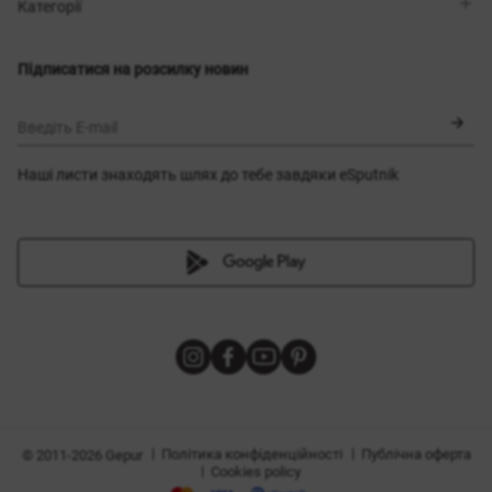
Магазини
Доставка
Категорії
Блог
Оплата
Вибір розміру
Новинки
Обмін та повернення
Сукні
Підписатися на розсилку новин
Сертифікати
Верхній одяг
Корсети
BLACK FRIDAY
Введіть E-mail
Наші листи знаходять шлях до тебе завдяки eSputnik
и
|
|
Політика конфіденційності
Публічна оферта
© 2011-2026 Gepur
|
Cookies policy