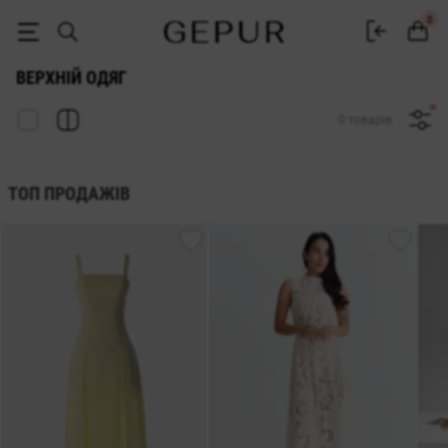
Жіночий верхній одяг купити в інтернет-магазині GEPUR
0
ВЕРХНІЙ ОДЯГ
0 товарів
ТОП ПРОДАЖІВ