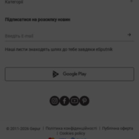
Магазини
Доставка
Категорії
Блог
Оплата
Вибір розміру
Новинки
Обмін та повернення
Сукні
Підписатися на розсилку новин
Сертифікати
Верхній одяг
Корсети
BLACK FRIDAY
Введіть E-mail
Наші листи знаходять шлях до тебе завдяки eSputnik
и
|
|
Політика конфіденційності
Публічна оферта
© 2011-2026 Gepur
|
Cookies policy