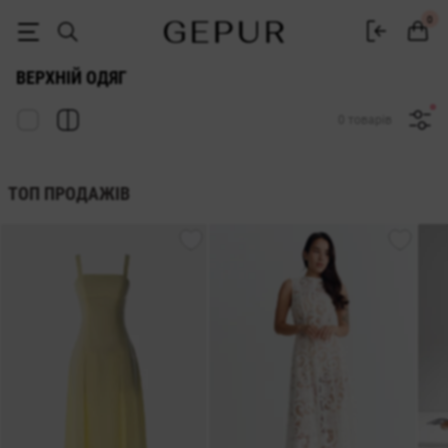
Жіночий верхній одяг купити в інтернет-магазині GEPUR
0
ВЕРХНІЙ ОДЯГ
0 товарів
ТОП ПРОДАЖІВ