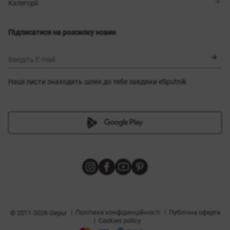
Магазини
Доставка
Категорії
Блог
Оплата
Вибір розміру
Новинки
Обмін та повернення
Сукні
Підписатися на розсилку новин
Сертифікати
Верхній одяг
Корсети
BLACK FRIDAY
Введіть E-mail
Наші листи знаходять шлях до тебе завдяки eSputnik
и
|
|
Політика конфіденційності
Публічна оферта
© 2011-2026 Gepur
|
Cookies policy