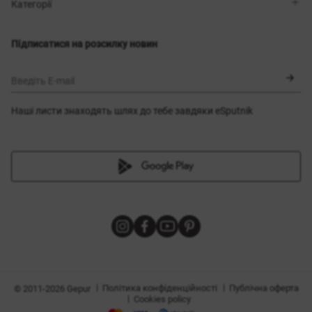
Магазини
Доставка
Категорії
Блог
Оплата
Вибір розміру
Новинки
Обмін та повернення
Сукні
Підписатися на розсилку новин
Сертифікати
Верхній одяг
Корсети
BLACK FRIDAY
Введіть E-mail
Наші листи знаходять шлях до тебе завдяки eSputnik
и
|
|
Політика конфіденційності
Публічна оферта
© 2011-2026 Gepur
|
Cookies policy