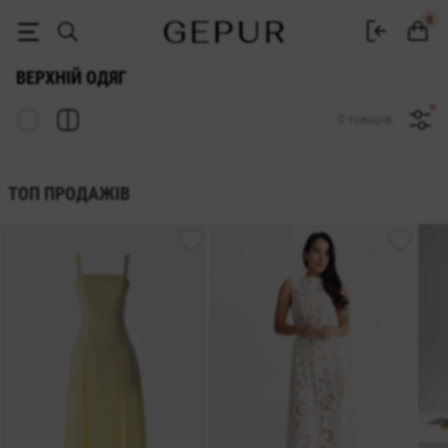
Жіночий верхній одяг купити в інтернет-магазині GEPUR
0
ВЕРХНІЙ ОДЯГ
0 товарів
ТОП ПРОДАЖІВ