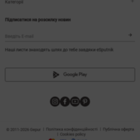
Магазини
Доставка
Категорії
Блог
Оплата
Вибір розміру
Новинки
Обмін та повернення
Сукні
Підписатися на розсилку новин
Сертифікати
Верхній одяг
Корсети
BLACK FRIDAY
Введіть E-mail
Наші листи знаходять шлях до тебе завдяки eSputnik
и
|
|
Політика конфіденційності
Публічна оферта
© 2011-2026 Gepur
|
Cookies policy