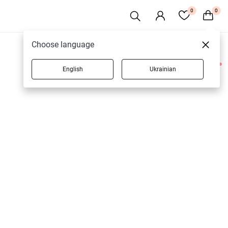
0
0
Choose language
English
Ukrainian
2 товарів