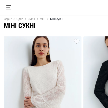
Gepur
Одяг
Сукні
Міні
Міні сукні
МІНІ СУКНІ