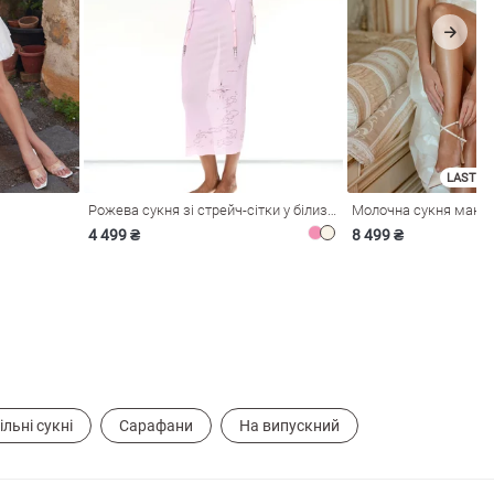
LAST SI
Рожева сукня зі стрейч-сітки у білизняному стилі
4 499 ₴
8 499 ₴
ільні сукні
Сарафани
На випускний