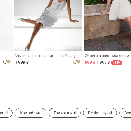
Молочна шовкова сукня-комбінація Душа
Сукня з акцентним ліфом
1 999 ₴
899 ₴
1 999 ₴
- 55%
еплі
Коктейльні
Трикотажні
Вечірні сукні
Вес