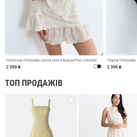
і
Сарафани
На
и
Молочна гіпюрова сукня міні з відкритою спиною
Чорна гіпюрова 
2 399 ₴
2 399 ₴
ТОП ПРОДАЖІВ
ні