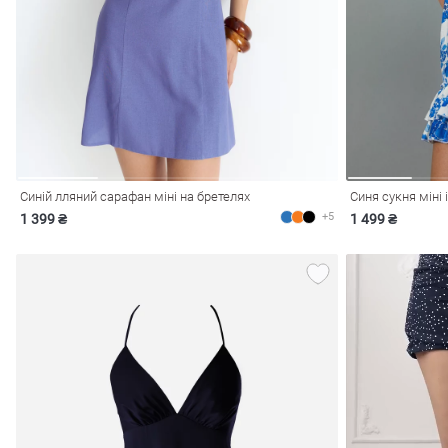
і
Сарафани
На
и
Синій лляний сарафан міні на бретелях
Синя сукня міні
+5
1 399 ₴
1 499 ₴
ні