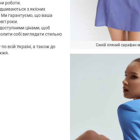
чи роботи.
відшиваються з якісних
и. Ми гарантуємо, що ваша
вгі роки.
 доступними цінами, щоб
олити собі виглядати стильно
Синій лляний сарафан мі
по всій Україні, а також до
жжя.