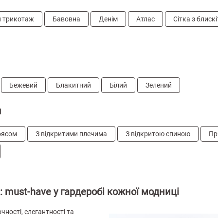
й трикотаж
Бавовна
Денім
Атлас
Сітка з блиск
Бежевий
Блакитний
Білий
Зелений
н
оясом
З відкритими плечима
З відкритою спиною
Пр
і: must-have у гардеробі кожної модниці
чності, елегантності та