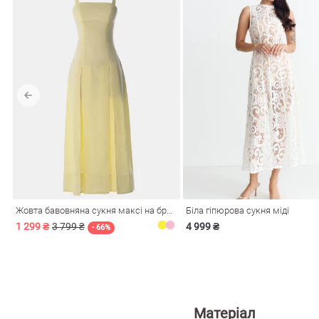
Жовта бавовняна сукня максі на бретелях
Біла гіпюрова сукня міді
1 299 ₴
3 799 ₴
4 999 ₴
- 66%
Матеріал