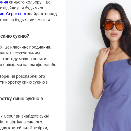
укня
синього кольору – це
 підійде для будь-якої
ині Gepur.com
знайдете понад
конь на будь-який смак та
 синю сукню?
х. Це класичне поєднання,
чним та сексуальним.
тню погоду можна носити
осоніжками на платформі або
творення розслабленого
ти коротку синю сукню з
ротку синю сукню в
 У Gepur ви знайдете сукні
ів та відтінків синього.
для коктейльної вечірки,