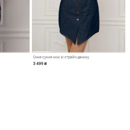
Синя сукня міні зі стрейч-деніму
3 499 ₴