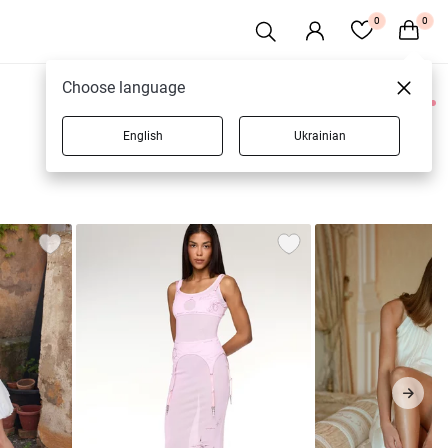
0
0
Choose language
0 товарів
English
Ukrainian