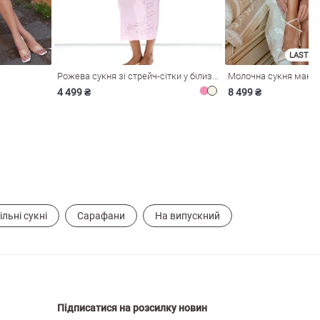
LAST SI
Рожева сукня зі стрейч-сітки у білизняному стилі
4 499 ₴
8 499 ₴
ільні сукні
Сарафани
На випускний
Підписатися на розсилку новин