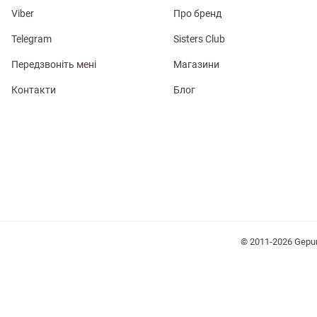
Viber
Про бренд
Telegram
Sisters Club
Передзвоніть мені
Магазини
Контакти
Блог
лизна
три
уляри
Косметика
Хустки
Панами
© 2011-2026 Gepu
ки