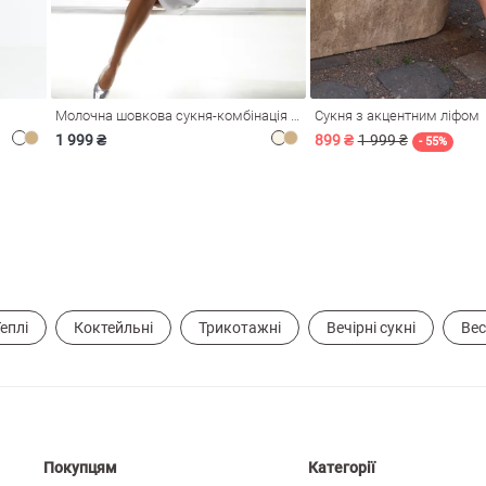
Молочна шовкова сукня-комбінація Душа
Сукня з акцентним ліфом
1 999 ₴
899 ₴
1 999 ₴
- 55%
еплі
Коктейльні
Трикотажні
Вечірні сукні
Вес
Покупцям
Категорії