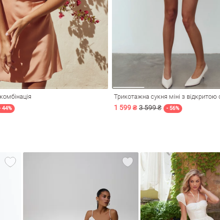
комбінація
1 599 ₴
3 599 ₴
- 44%
- 56%