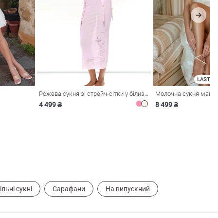
LAST SI
Рожева сукня зі стрейч-сітки у білизняному стилі
4 499 ₴
8 499 ₴
ільні сукні
Сарафани
На випускний