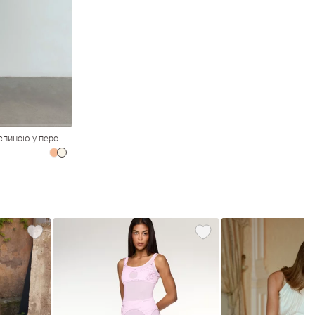
Трикотажна сукня міні з відкритою спиною у персиковому відтінку