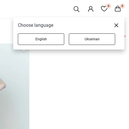
0
0
Choose language
English
Ukrainian
3 товарів