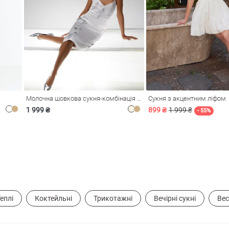
Молочна шовкова сукня-комбінація Душа
Сукня з акцентним ліфом
1 999 ₴
899 ₴
1 999 ₴
- 55%
еплі
Коктейльні
Трикотажні
Вечірні сукні
Вес