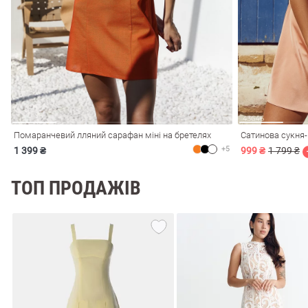
і
Сарафани
На
и
Помаранчевий лляний сарафан міні на бретелях
Сатинова сукня-
+5
1 399 ₴
999 ₴
1 799 ₴
ТОП ПРОДАЖІВ
ні